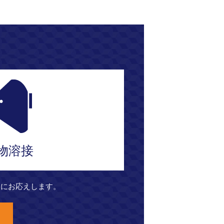
工
物溶接
望にお応えします。